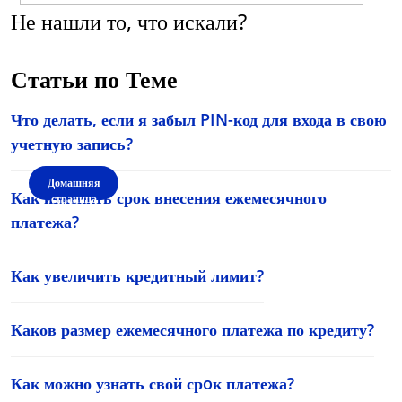
Не нашли то, что искали?
Свяжитесь с нашей службой поддержки клиентов
Статьи по Теме
С понедельника по пятницу 09:00 - 19:00.
Суббота - Воскресенье 10:00 - 18:00
Что делать, если я забыл PIN-код для входа в свою
Выберите нужный способ разговора в правом нижнем углу,
учетную запись?
нажав на значок окна чата.
Домашняя
Как изменить срок внесения ежемесячного
страница
платежа?
Как увеличить кредитный лимит?
Каков размер ежемесячного платежа по кредиту?
Как можно узнать свой срoк платежа?