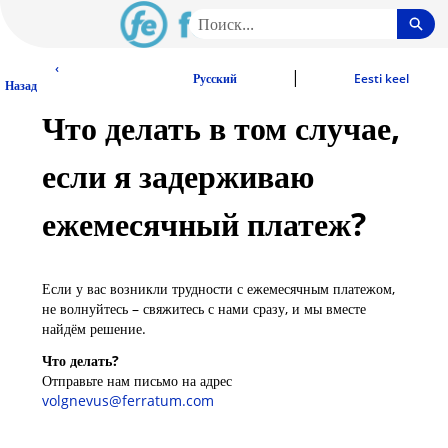
Перейти
Пои
к
основному
EE Community - начальная страница
‹
содержимому
|
Русский
Eesti keel
Назад
Что делать в том случае,
если я задерживаю
ежемесячный платеж?
Если у вас возникли трудности с ежемесячным платежом,
не волнуйтесь – свяжитесь с нами сразу, и мы вместе
найдём решение.
Что делать?
Отправьте нам письмо на адрес
volgnevus@ferratum.com